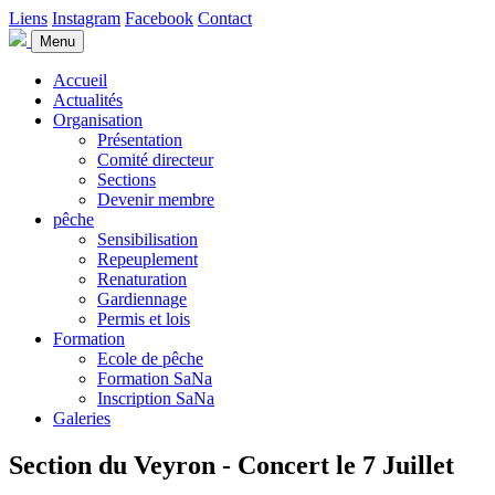
Liens
Instagram
Facebook
Contact
Menu
Accueil
Actualités
Organisation
Présentation
Comité directeur
Sections
Devenir membre
pêche
Sensibilisation
Repeuplement
Renaturation
Gardiennage
Permis et lois
Formation
Ecole de pêche
Formation SaNa
Inscription SaNa
Galeries
Section du Veyron - Concert le 7 Juillet