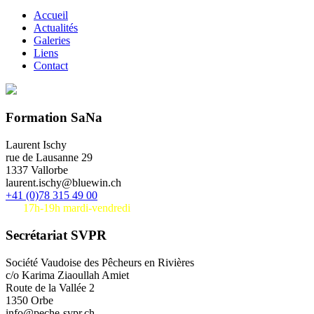
Accueil
Actualités
Galeries
Liens
Contact
Formation SaNa
Laurent Ischy
rue de Lausanne 29
1337 Vallorbe
laurent.ischy@bluewin.ch
+41 (0)78 315 49 00
17h-19h mardi-vendredi
Secrétariat SVPR
Société Vaudoise des Pêcheurs en Rivières
c/o Karima Ziaoullah Amiet
Route de la Vallée 2
1350 Orbe
info@peche-svpr.ch