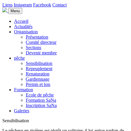
Liens
Instagram
Facebook
Contact
Menu
Accueil
Actualités
Organisation
Présentation
Comité directeur
Sections
Devenir membre
pêche
Sensibilisation
Repeuplement
Renaturation
Gardiennage
Permis et lois
Formation
Ecole de pêche
Formation SaNa
Inscription SaNa
Galeries
Sensibilisation
Le pêcheur en rivières est plutôt un solitaire; il lui arrive parfois de